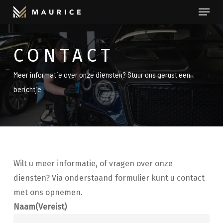
Menu
Skip
to
Close
main
Menu
CONTACT
content
Meer informatie over onze diensten? Stuur ons gerust een
berichtje
Wilt u meer informatie, of vragen over onze
diensten? Via onderstaand formulier kunt u contact
met ons opnemen.
Naam
(Vereist)