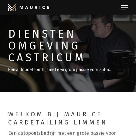
Menu
Skip
to
Close
main
Menu
DIENSTEN
content
OMGEVING
CASTRICUM
Een autopoetsbedrijf met een grote passie voor auto’s.
WELKOM BIJ MAURICE
CARDETAILING LIMMEN
Een autopoetsbedrijf met een grote passie voor