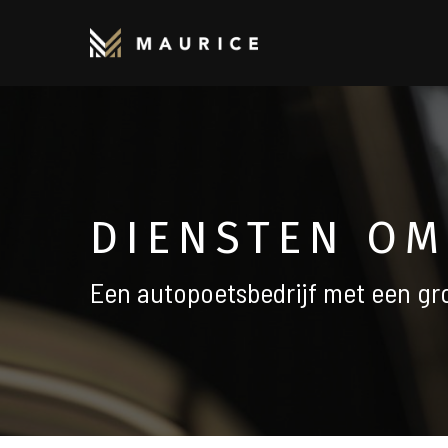
Skip
to
main
content
DIENSTEN OM
Een autopoetsbedrijf met een gro