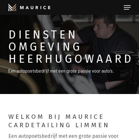
Menu
Skip
to
Close
main
Menu
DIENSTEN
content
OMGEVING
HEERHUGOWAARD
Een autopoetsbedrijf met een grote passie voor auto’s.
WELKOM BIJ MAURICE
CARDETAILING LIMMEN
Een autopoetsbedrijf met een grote passie voor