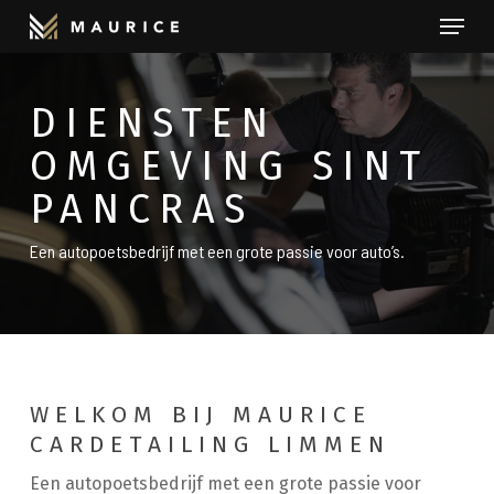
Menu
Skip
to
Close
main
Menu
DIENSTEN
content
OMGEVING SINT
PANCRAS
Een autopoetsbedrijf met een grote passie voor auto’s.
WELKOM BIJ MAURICE
CARDETAILING LIMMEN
Een autopoetsbedrijf met een grote passie voor