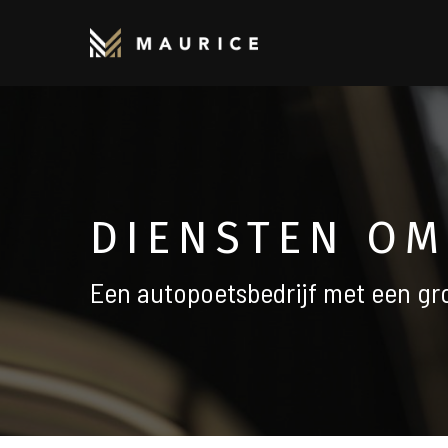
Skip
to
main
content
DIENSTEN OM
Een autopoetsbedrijf met een gro