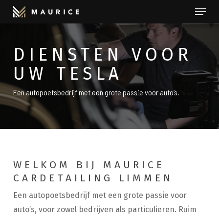
Menu
Skip
to
Close
main
Menu
DIENSTEN VOOR
content
UW TESLA
Een autopoetsbedrijf met een grote passie voor auto’s.
WELKOM BIJ MAURICE
CARDETAILING LIMMEN
Een autopoetsbedrijf met een grote passie voor
auto’s, voor zowel bedrijven als particulieren. Ruim