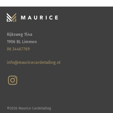
Rijksweg 154a
1906 BL Limmen
06 34467769
info@mauricecardetailing.nl
©
2026
Maurice Cardetailing