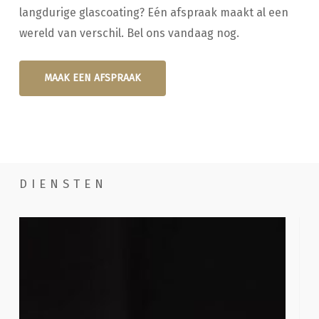
langdurige glascoating? Eén afspraak maakt al een
wereld van verschil. Bel ons vandaag nog.
MAAK EEN AFSPRAAK
DIENSTEN
Handwassen
Poe
com