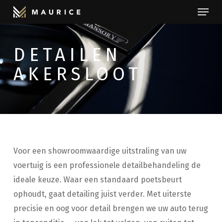
Menu
Skip
to
Close
main
Menu
DETAILEN
content
AKERSLOOT
Voor een showroomwaardige uitstraling van uw
voertuig is een professionele detailbehandeling de
ideale keuze. Waar een standaard poetsbeurt
ophoudt, gaat detailing juist verder. Met uiterste
precisie en oog voor detail brengen we uw auto terug