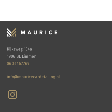
HANDWASSEN
Rijksweg 154a
1906 BL Limmen
06 34467769
info@mauricecardetailing.nl