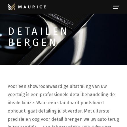
Menu
Skip
to
Close
main
Menu
DETAILEN
content
BERGEN
Voor een showroomwaardige uitstraling van uw
voertuig is een professionele detailbehandeling de
ideale keuze. Waar een standaard poetsbeurt
ophoudt, gaat detailing juist verder. Met uiterste
precisie en oog voor detail brengen we uw auto terug