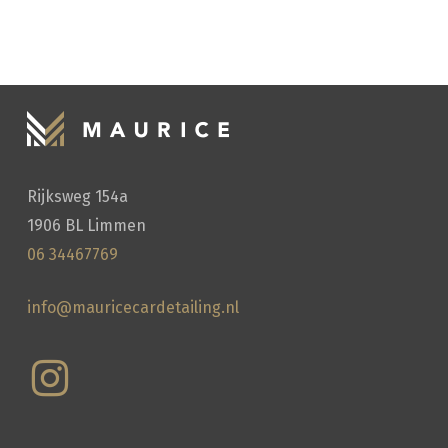
HANDWASSEN
Rijksweg 154a
1906 BL Limmen
06 34467769
info@mauricecardetailing.nl