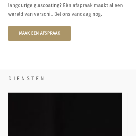
langdurige glascoating? Eén afspraak maakt al een
wereld van verschil. Bel ons vandaag nog.
MAAK EEN AFSPRAAK
DIENSTEN
Handwassen
Poe
com