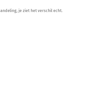
andeling, je ziet het verschil echt.
n echte aanrader voor elke autoliefhebber.