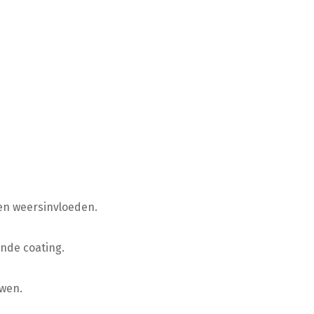
en weersinvloeden.
ende coating.
uwen.