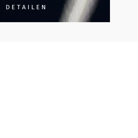
DETAILEN
GL