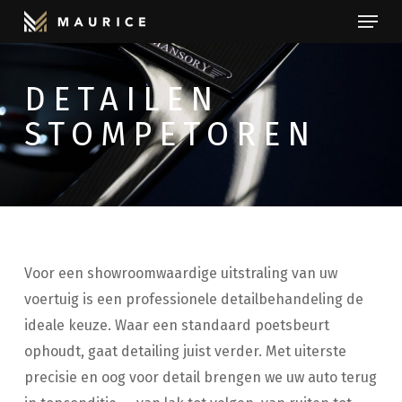
Menu
Skip
to
Close
main
Menu
DETAILEN
content
STOMPETOREN
Voor een showroomwaardige uitstraling van uw
voertuig is een professionele detailbehandeling de
ideale keuze. Waar een standaard poetsbeurt
ophoudt, gaat detailing juist verder. Met uiterste
precisie en oog voor detail brengen we uw auto terug