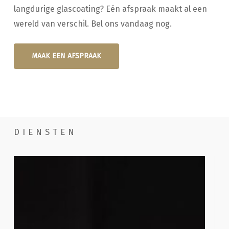
langdurige glascoating? Eén afspraak maakt al een
wereld van verschil. Bel ons vandaag nog.
MAAK EEN AFSPRAAK
DIENSTEN
Handwassen
Poe
com