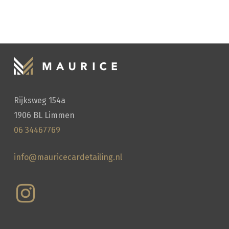
HANDWASSEN
Rijksweg 154a
1906 BL Limmen
06 34467769
info@mauricecardetailing.nl