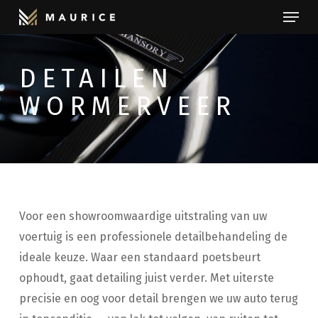
Menu
Skip
to
Close
main
Menu
DETAILEN
content
WORMERVEER
Voor een showroomwaardige uitstraling van uw
voertuig is een professionele detailbehandeling de
ideale keuze. Waar een standaard poetsbeurt
ophoudt, gaat detailing juist verder. Met uiterste
precisie en oog voor detail brengen we uw auto terug