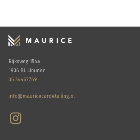
HANDWASSEN
Rijksweg 154a
1906 BL Limmen
06 34467769
info@mauricecardetailing.nl