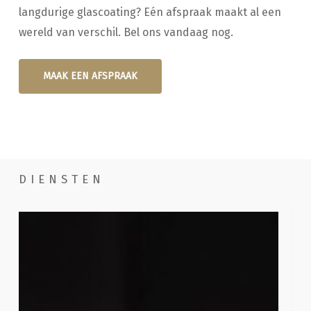
langdurige glascoating? Eén afspraak maakt al een
wereld van verschil. Bel ons vandaag nog.
MAAK EEN AFSPRAAK
DIENSTEN
Handwassen
Poe
com