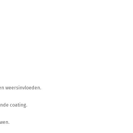
en weersinvloeden.
ende coating.
uwen.