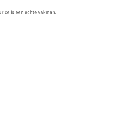
urice is een echte vakman.
erzorgd. Een echte aanrader voor elke autoliefhebber.