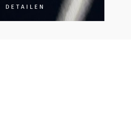
DETAILEN
GL