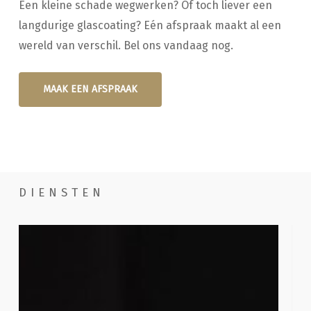
Een kleine schade wegwerken? Of toch liever een
langdurige glascoating? Eén afspraak maakt al een
wereld van verschil. Bel ons vandaag nog.
MAAK EEN AFSPRAAK
DIENSTEN
Handwassen
Poe
com