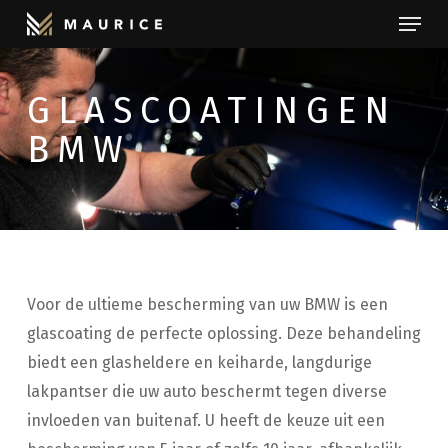
Menu
Skip
to
Close
main
Menu
GLASCOATINGEN
content
BMW
Voor de ultieme bescherming van uw BMW is een
glascoating de perfecte oplossing. Deze behandeling
biedt een glasheldere en keiharde, langdurige
lakpantser die uw auto beschermt tegen diverse
invloeden van buitenaf. U heeft de keuze uit een