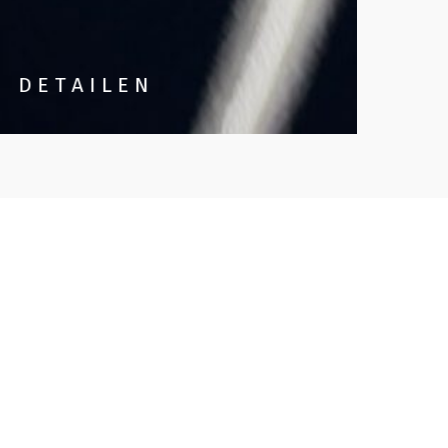
DETAILEN
GL