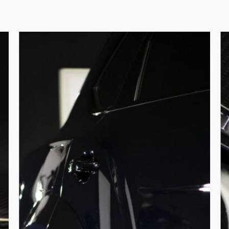
Poetsbeurt
De
compleet