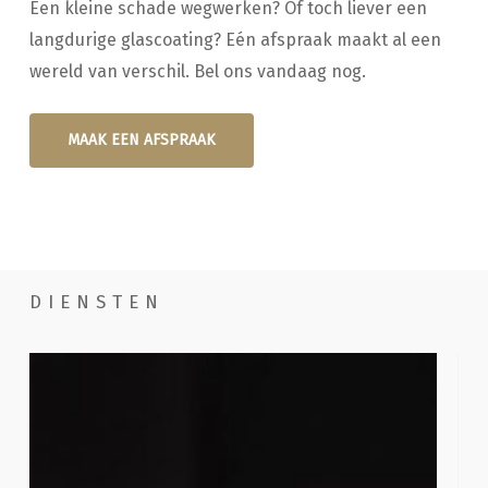
Een kleine schade wegwerken? Of toch liever een
langdurige glascoating? Eén afspraak maakt al een
wereld van verschil. Bel ons vandaag nog.
MAAK EEN AFSPRAAK
DIENSTEN
Handwassen
Poe
com