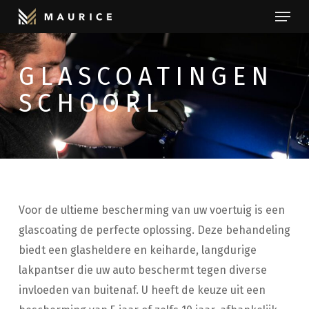
Menu
Skip
to
Close
main
Menu
GLASCOATINGEN
content
SCHOORL
Voor de ultieme bescherming van uw voertuig is een
glascoating de perfecte oplossing. Deze behandeling
biedt een glasheldere en keiharde, langdurige
lakpantser die uw auto beschermt tegen diverse
invloeden van buitenaf. U heeft de keuze uit een