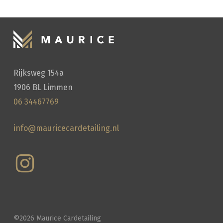
Rijksweg 154a
1906 BL Limmen
06 34467769
info@mauricecardetailing.nl
©
2026
Maurice Cardetailing