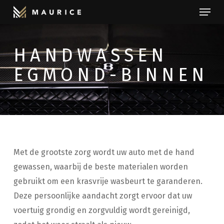
Menu
Skip
to
Close
main
Menu
HANDWASSEN
content
EGMOND-BINNEN
Met de grootste zorg wordt uw auto met de hand
gewassen, waarbij de beste materialen worden
gebruikt om een krasvrije wasbeurt te garanderen.
Deze persoonlijke aandacht zorgt ervoor dat uw
voertuig grondig en zorgvuldig wordt gereinigd,