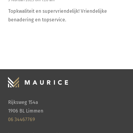
HANDWASSEN
Topkwaliteit en supervriendelijk! Vriendelijke
benadering en topservice.
Rijksweg 154a
1906 BL Limmen
06 34467769