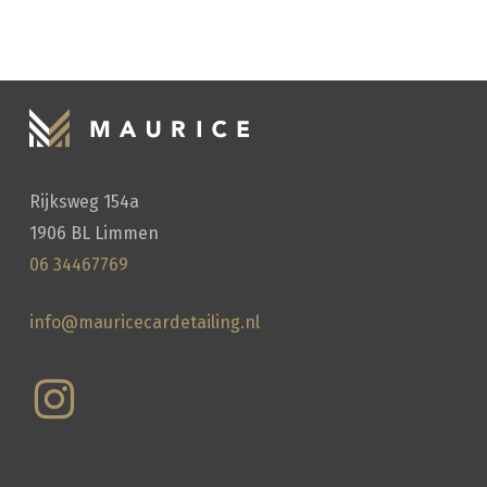
HANDWASSEN
Rijksweg 154a
1906 BL Limmen
06 34467769
info@mauricecardetailing.nl