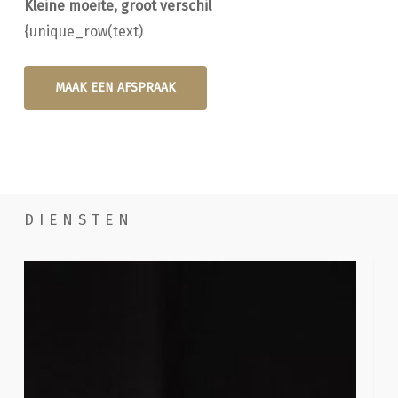
Kleine moeite, groot verschil
{unique_row(text)
MAAK EEN AFSPRAAK
DIENSTEN
Handwassen
Poe
com