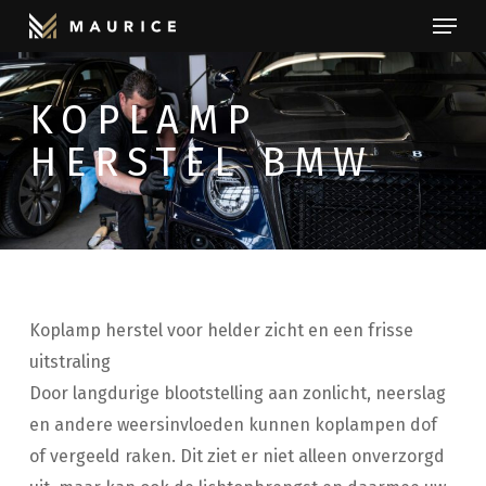
Menu
Skip
to
Close
main
Menu
KOPLAMP
content
HERSTEL BMW
Koplamp herstel voor helder zicht en een frisse
uitstraling
Door langdurige blootstelling aan zonlicht, neerslag
en andere weersinvloeden kunnen koplampen dof
of vergeeld raken. Dit ziet er niet alleen onverzorgd