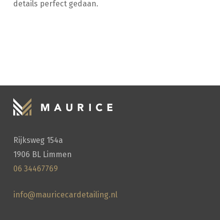
details perfect gedaan.
HANDWASSEN
Rijksweg 154a
1906 BL Limmen
06 34467769
info@mauricecardetailing.nl