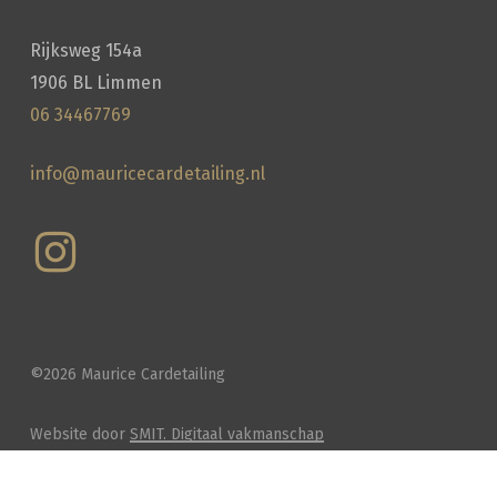
Rijksweg 154a
1906 BL Limmen
06 34467769
info@mauricecardetailing.nl
©
2026
Maurice Cardetailing
Website door
SMIT. Digitaal vakmanschap