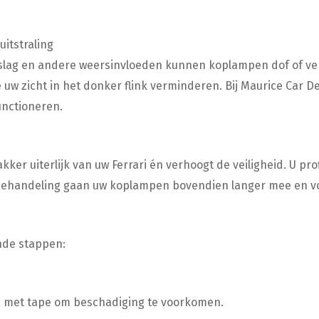
uitstraling
rslag en andere weersinvloeden kunnen koplampen dof of verg
uw zicht in het donker flink verminderen. Bij Maurice Car D
unctioneren.
ker uiterlijk van uw Ferrari én verhoogt de veiligheid. U pro
de behandeling gaan uw koplampen bovendien langer mee en v
nde stappen:
 met tape om beschadiging te voorkomen.