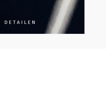
DETAILEN
GL