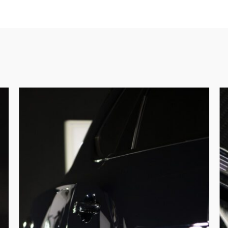
Poetsbeurt
De
compleet