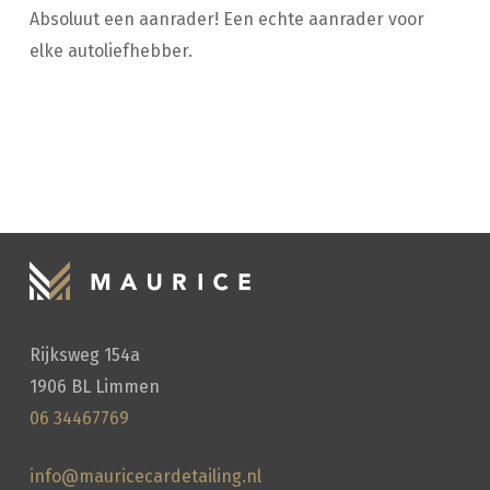
Absoluut een aanrader! Een echte aanrader voor
elke autoliefhebber.
HANDWASSEN
Rijksweg 154a
1906 BL Limmen
06 34467769
info@mauricecardetailing.nl