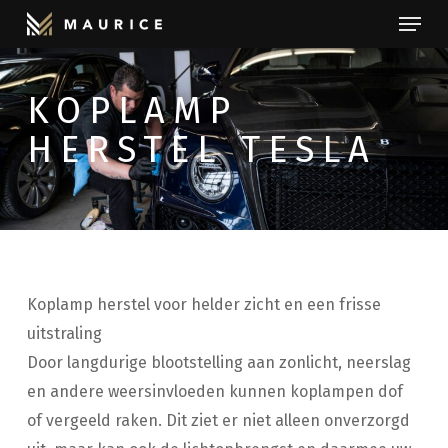
Menu
Skip
to
Close
main
Menu
KOPLAMP
content
HERSTEL TESLA
Koplamp herstel voor helder zicht en een frisse
uitstraling
Door langdurige blootstelling aan zonlicht, neerslag
en andere weersinvloeden kunnen koplampen dof
of vergeeld raken. Dit ziet er niet alleen onverzorgd