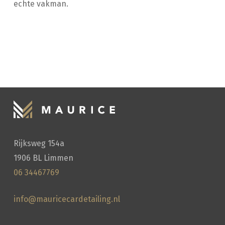
echte vakman.
HANDWASSEN
Rijksweg 154a
1906 BL Limmen
06 34467769
info@mauricecardetailing.nl