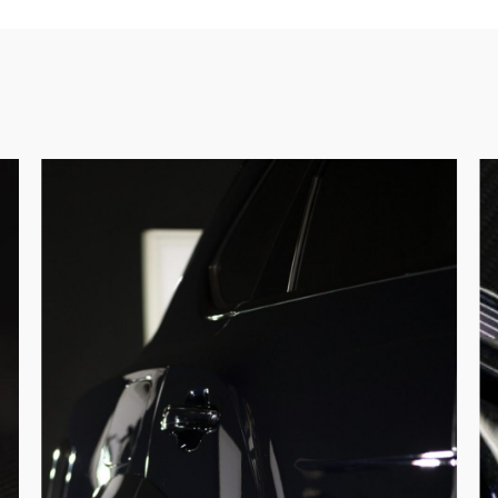
Poetsbeurt
De
compleet