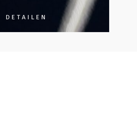
DETAILEN
GL