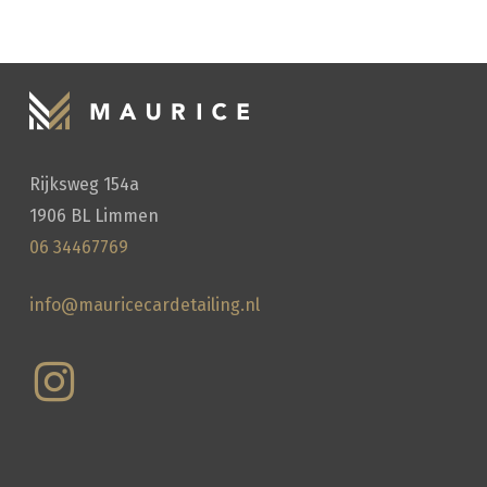
HANDWASSEN
Rijksweg 154a
1906 BL Limmen
06 34467769
info@mauricecardetailing.nl