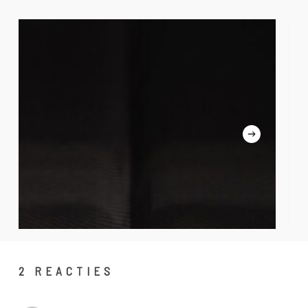
Handwassen
Poe
com
2 REACTIES