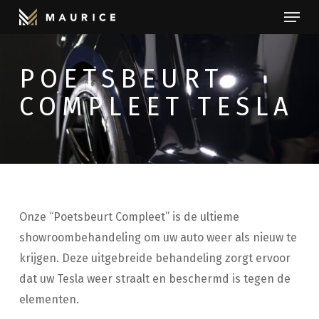
Menu
Skip
to
Close
main
Menu
POETSBEURT
content
COMPLEET TESLA
Onze “Poetsbeurt Compleet” is de ultieme
showroombehandeling om uw auto weer als nieuw te
krijgen. Deze uitgebreide behandeling zorgt ervoor
dat uw Tesla weer straalt en beschermd is tegen de
elementen.