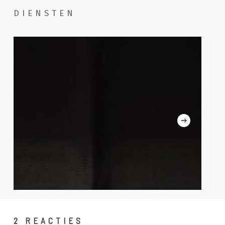
DIENSTEN
Handwassen
Poe
com
2 REACTIES