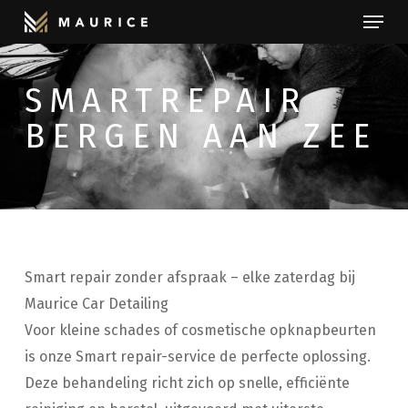
Menu
Skip
to
Close
main
Menu
SMARTREPAIR
content
BERGEN AAN ZEE
Smart repair zonder afspraak – elke zaterdag bij
Maurice Car Detailing
Voor kleine schades of cosmetische opknapbeurten
is onze Smart repair-service de perfecte oplossing.
Deze behandeling richt zich op snelle, efficiënte