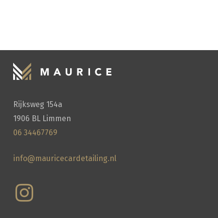
Rijksweg 154a
HANDWASSEN
1906 BL Limmen
06 34467769
info@mauricecardetailing.nl