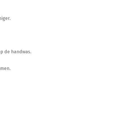
iger.
op de handwas.
omen.