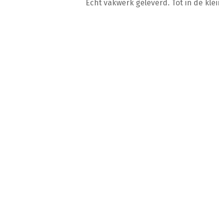
Echt vakwerk geleverd. Tot in de kle
Rijksweg 154a
1906 BL Limmen
06 34467769