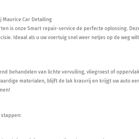
j Maurice Car Detailing
n is onze Smart repair-service de perfecte oplossing. Deze 
ecisie. Ideaal als u uw voertuig snel weer netjes op de weg w
ffend behandelen van lichte vervuiling, vliegroest of opperv
ige materialen, blijft de lak krasvrij en krijgt uw auto een v
men!
 stappen: