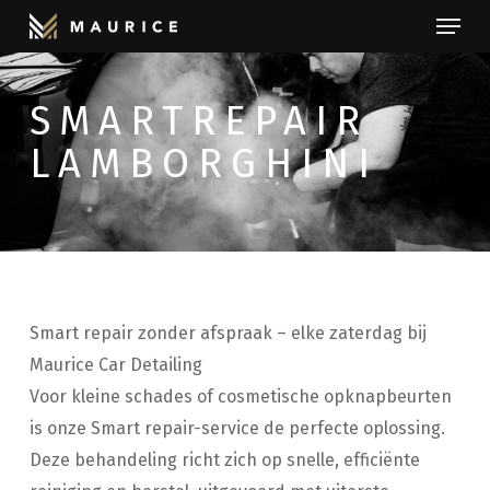
Menu
Skip
to
Close
main
Menu
SMARTREPAIR
content
LAMBORGHINI
Smart repair zonder afspraak – elke zaterdag bij
Maurice Car Detailing
Voor kleine schades of cosmetische opknapbeurten
is onze Smart repair-service de perfecte oplossing.
Deze behandeling richt zich op snelle, efficiënte