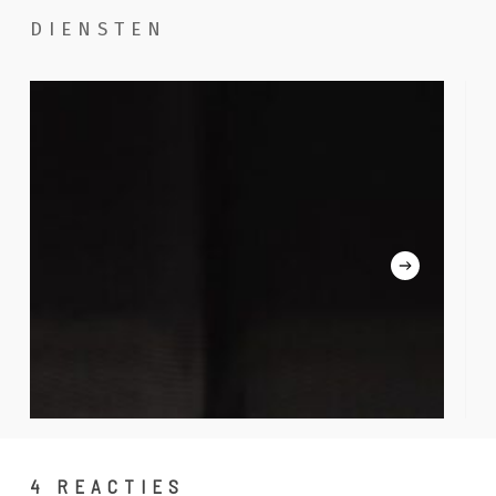
DIENSTEN
Handwassen
Poe
com
4 REACTIES