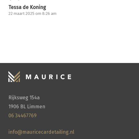
Tessa de Koning
22 maart 2025 om 8:26 am
HANDWASSEN
Rijksweg 154a
1906 BL Limmen
06 34467769
info@mauricecardetailing.nl