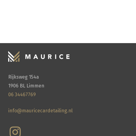
Rijksweg 154a
1906 BL Limmen
HANDWASSEN
06 34467769
info@mauricecardetailing.nl