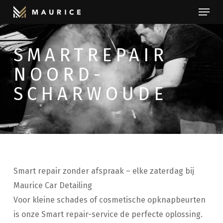
Menu
Skip
to
Close
main
Menu
SMARTREPAIR
content
NOORD-
SCHARWOUDE
Smart repair zonder afspraak – elke zaterdag bij
Maurice Car Detailing
Voor kleine schades of cosmetische opknapbeurten
is onze Smart repair-service de perfecte oplossing.