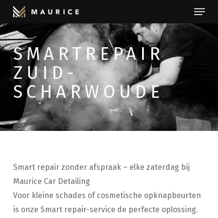
Menu
Skip
to
Close
main
Menu
SMARTREPAIR
content
ZUID-
SCHARWOUDE
Smart repair zonder afspraak – elke zaterdag bij
Maurice Car Detailing
Voor kleine schades of cosmetische opknapbeurten
is onze Smart repair-service de perfecte oplossing.