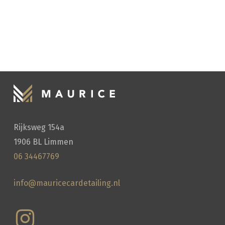
Rijksweg 154a
1906 BL Limmen
HANDWASSEN
06 34467769
info@mauricecardetailing.nl