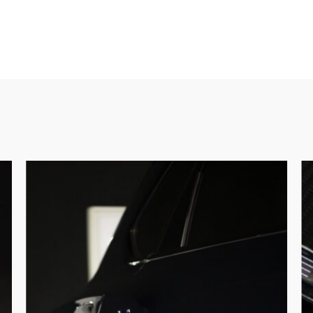
Poetsbeurt
De
compleet