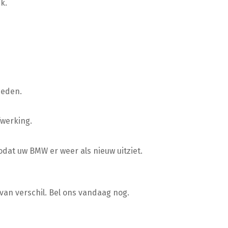
k.
ieden.
fwerking.
odat uw BMW er weer als nieuw uitziet.
van verschil. Bel ons vandaag nog.