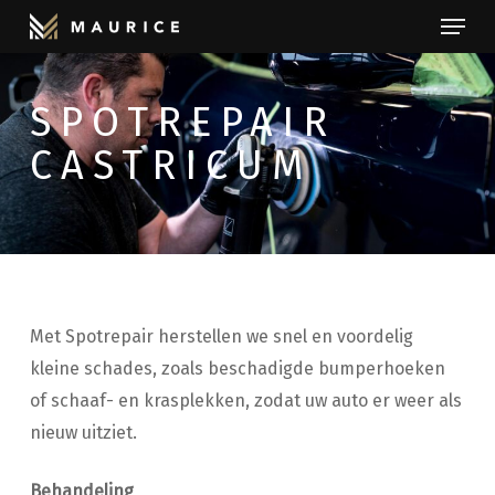
Menu
Skip
to
Close
main
Menu
SPOTREPAIR
content
CASTRICUM
Met Spotrepair herstellen we snel en voordelig
kleine schades, zoals beschadigde bumperhoeken
of schaaf- en krasplekken, zodat uw auto er weer als
nieuw uitziet.
Behandeling