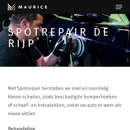
Menu
Skip
to
Close
main
Menu
SPOTREPAIR DE
content
RIJP
Met Spotrepair herstellen we snel en voordelig
kleine schades, zoals beschadigde bumperhoeken
of schaaf- en krasplekken, zodat uw auto er weer als
nieuw uitziet.
Behandeling