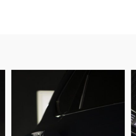
Poetsbeurt
De
compleet