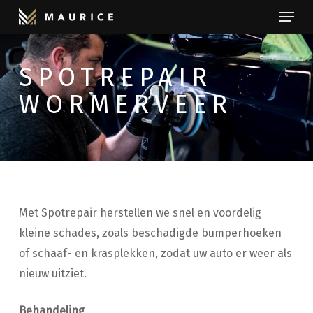
Menu
Skip
to
Close
main
Menu
SPOTREPAIR
content
WORMERVEER
Met Spotrepair herstellen we snel en voordelig
kleine schades, zoals beschadigde bumperhoeken
of schaaf- en krasplekken, zodat uw auto er weer als
nieuw uitziet.
Behandeling