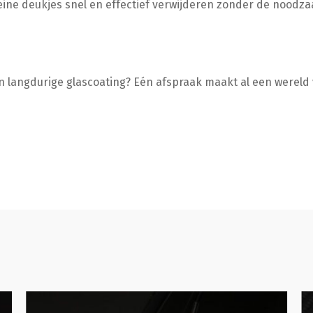
e deukjes snel en effectief verwijderen zonder de noodzaa
n langdurige glascoating? Eén afspraak maakt al een wereld 
Poetsbeurt
De