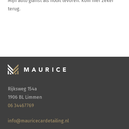
Mijn auto glanst als nooit tevoren. Kom hier zeker
terug.
HANDWASSEN
Rijksweg 154a
1906 BL Limmen
06 34467769
info@mauricecardetailing.nl